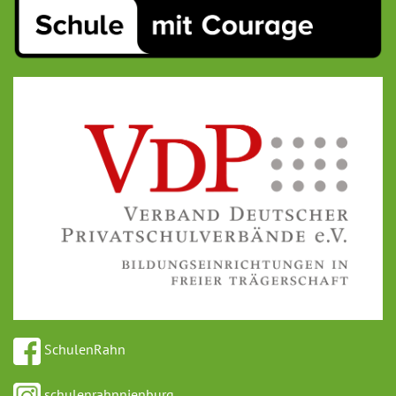
SchulenRahn
schulenrahnnienburg