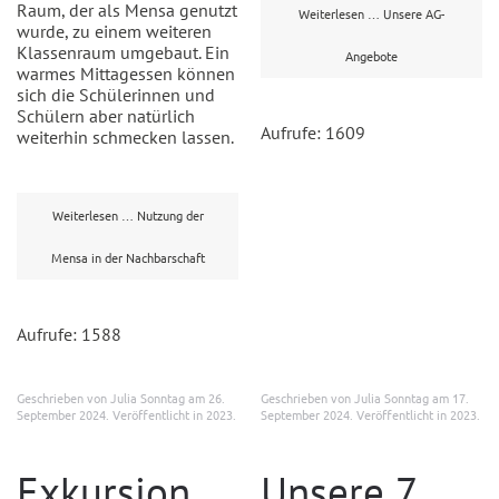
Raum, der als Mensa genutzt
Weiterlesen … Unsere AG-
wurde, zu einem weiteren
Klassenraum umgebaut. Ein
Angebote
warmes Mittagessen können
sich die Schülerinnen und
Schülern aber natürlich
Aufrufe: 1609
weiterhin schmecken lassen.
Weiterlesen … Nutzung der
Mensa in der Nachbarschaft
Aufrufe: 1588
Geschrieben von Julia Sonntag am
26.
Geschrieben von Julia Sonntag am
17.
September 2024
. Veröffentlicht in
2023
.
September 2024
. Veröffentlicht in
2023
.
Exkursion
Unsere 7.