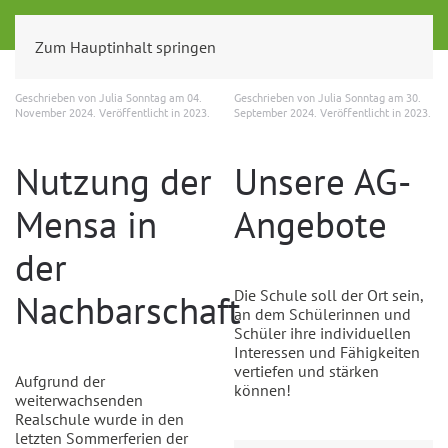
Zum Hauptinhalt springen
Geschrieben von Julia Sonntag am
04.
Geschrieben von Julia Sonntag am
30.
November 2024
. Veröffentlicht in
2023
.
September 2024
. Veröffentlicht in
2023
.
Nutzung der
Unsere AG-
Mensa in
Angebote
der
Die Schule soll der Ort sein,
Nachbarschaft
an dem Schülerinnen und
Schüler ihre individuellen
Interessen und Fähigkeiten
vertiefen und stärken
Aufgrund der
können!
weiterwachsenden
Realschule wurde in den
letzten Sommerferien der