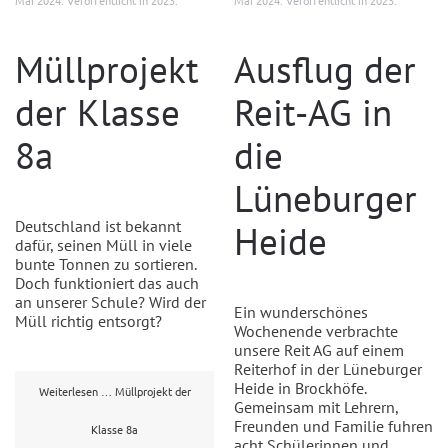
Mai 2024
. Veröffentlicht in
2023
.
Mai 2024
. Veröffentlicht in
2023
.
Müllprojekt
Ausflug der
der Klasse
Reit-AG in
8a
die
Lüneburger
Deutschland ist bekannt
Heide
dafür, seinen Müll in viele
bunte Tonnen zu sortieren.
Doch funktioniert das auch
an unserer Schule? Wird der
Ein wunderschönes
Müll richtig entsorgt?
Wochenende verbrachte
unsere Reit AG auf einem
Reiterhof in der Lüneburger
Heide in Brockhöfe.
Weiterlesen … Müllprojekt der
Gemeinsam mit Lehrern,
Freunden und Familie fuhren
Klasse 8a
acht Schülerinnen und