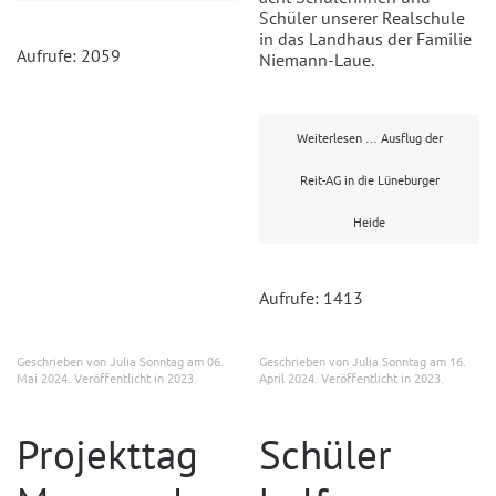
Schüler unserer Realschule
in das Landhaus der Familie
Aufrufe: 2059
Niemann-Laue.
Weiterlesen … Ausflug der
Reit-AG in die Lüneburger
Heide
Aufrufe: 1413
Geschrieben von Julia Sonntag am
06.
Geschrieben von Julia Sonntag am
16.
Mai 2024
. Veröffentlicht in
2023
.
April 2024
. Veröffentlicht in
2023
.
Projekttag
Schüler